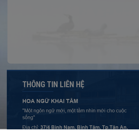
THÔNG TIN LIÊN HỆ
HOA NGỮ KHAI TÂM
"Một ngôn ngữ mới, một tầm nhìn mới cho cuộc
sống"
Địa chỉ:
37/4 Bình Nam, Bình Tâm, Tp.
Tân An,
Long An