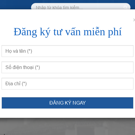
i Giảng 开课表
Chương trình học 课程
Tin Tức 新闻
Học Trự
Đăng ký tư vấn miễn phí
“病” Bài 17 Ai cũng có cách chữa khỏi “bệnh” cho em
ÀI 17 AI CŨNG CÓ CÁCH CHỮ
GHIỆM
GIỚI THIỆU GIÁO TRÌNH CHUẨN HSK3