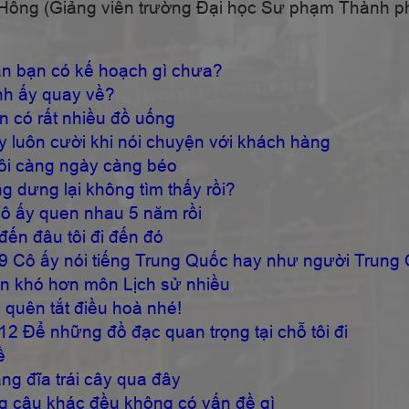
nh Hồng (Giảng viên trường Đại học Sư phạm Thành p
ạn có kế hoạch gì chưa?
 ấy quay về?
 rất nhiều đồ uống
cười khi nói chuyện với khách hàng
càng ngày càng béo
g lại không tìm thấy rồi?
 quen nhau 5 năm rồi
đâu tôi đi đến đó
ói tiếng Trung Quốc hay như người Trung 
ó hơn môn Lịch sử nhiều
 tắt điều hoà nhé!
ng đồ đạc quan trọng tại chỗ tôi đi
ề
ĩa trái cây qua đây
khác đều không có vấn đề gì