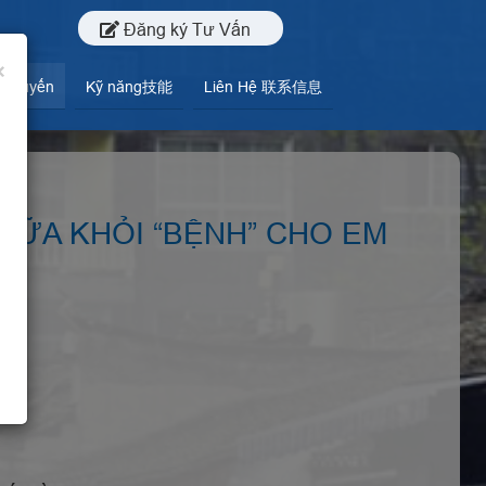
Đăng ký Tư Vấn
×
c Tuyến
Kỹ năng技能
Liên Hệ 联系信息
A KHỎI “BỆNH” CHO EM