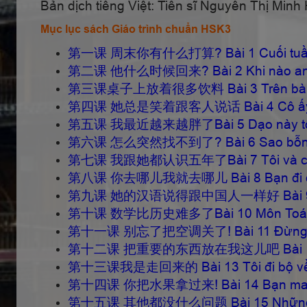
Bản dịch tiếng Việt: Tiến sĩ Nguyễn Thị Mi
Mục lục sách Giáo trình chuẩn HSK3
第一课 周末你有什么打算? Bài 1 Cuối tuần b
第二课 他什么时候回来? Bài 2 Khi nào anh
第三课桌子上放着很多饮料 Bài 3 Trên bàn có
第四课 她总是笑着跟客人说话 Bài 4 Cô ấy luôn 
第五课 我最近越来越胖了Bài 5 Dạo này tôi 
第六课 怎么突然找不到了? Bài 6 Sao bỗng dưn
第七课 我跟她都认识五年了Bài 7 Tôi và cô ấy
第八课 你去哪儿我就去哪儿 Bài 8 Bạn đi đến 
第九课 她的汉语说得跟中国人一样好 Bài 9 Cô ấy n
第十课 数学比历史难多了Bài 10 Môn Toán kh
第十一课 别忘了把空调关了! Bài 11 Đừng quên
第十二课 把重要的东西放在我这儿吧 Bài 12 Để nhữ
第十三课我是走回来的 Bài 13 Tôi đi bộ v
第十四课 你把水果拿过来! Bài 14 Bạn mang đ
第十五课 其他都没什么问题 Bài 15 Những câu 