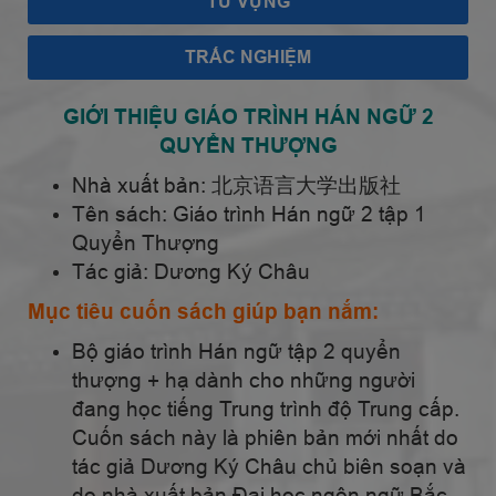
TỪ VỰNG
TRẮC NGHIỆM
GIỚI THIỆU GIÁO TRÌNH HÁN NGỮ 2
QUYỂN THƯỢNG
Nhà xuất bản: 北京语言大学出版社
Tên sách: Giáo trình Hán ngữ 2 tập 1
Quyển Thượng
Tác giả: Dương Ký Châu
Mục tiêu cuốn sách giúp bạn nắm:
Bộ giáo trình Hán ngữ tập 2 quyển
thượng + hạ dành cho những người
đang học tiếng Trung trình độ Trung cấp.
Cuốn sách này là phiên bản mới nhất do
tác giả Dương Ký Châu chủ biên soạn và
do nhà xuất bản Đại học ngôn ngữ Bắc