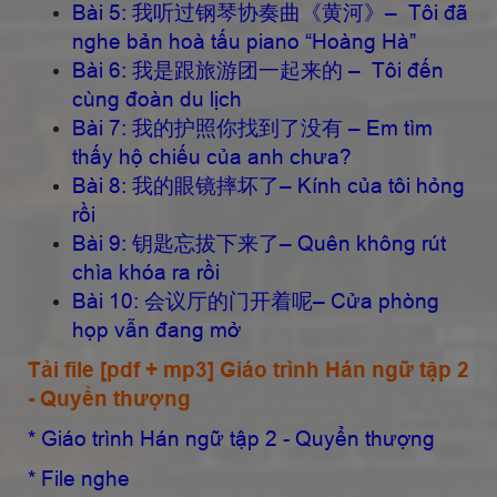
Bài 5: 我听过钢琴协奏曲《黄河》– Tôi đã
nghe bản hoà tấu piano “Hoàng Hà”
Bài 6: 我是跟旅游团一起来的 – Tôi đến
cùng đoàn du lịch
Bài 7: 我的护照你找到了没有 – Em tìm
thấy hộ chiếu của anh chưa?
Bài 8: 我的眼镜摔坏了– Kính của tôi hỏng
rồi
Bài 9: 钥匙忘拔下来了– Quên không rút
chìa khóa ra rồi
Bài 10: 会议厅的门开着呢– Cửa phòng
họp vẫn đang mở
Tải file [pdf + mp3] Giáo trình Hán ngữ tập 2
- Quyển thượng
* Giáo trình Hán ngữ tập 2 - Quyển thượng
* File nghe