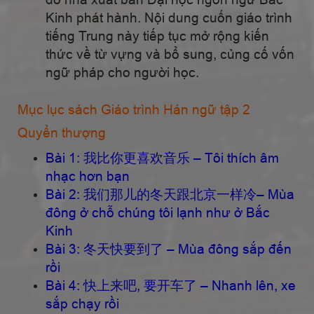
Kinh phát hành. Nội dung cuốn
giáo trình
tiếng Trung này tiếp tục mở rộng kiến
thức về từ vựng và bổ sung, củng cố vốn
ngữ pháp cho người học.
Mục lục sách Giáo trình Hán ngữ tập 2
Quyển thượng
Bài 1: 我比你更喜欢音乐 – Tôi thích âm
nhạc hơn bạn
Bài 2: 我们那儿的冬天跟北京一样冷– Mùa
đông ở chỗ chúng tôi lạnh như ở Bắc
Kinh
Bài 3: 冬天快要到了 – Mùa đông sắp đến
rồi
Bài 4: 快上来吧, 要开车了 – Nhanh lên, xe
sắp c
hạy rồi