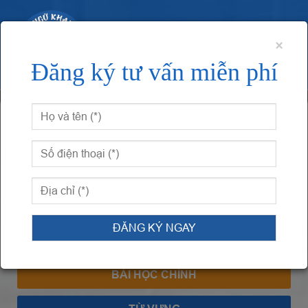
×
Đăng ký tư vấn miễn phí
Trang chủ
Giáo trình Hán ngữ 3
Bài 1: 我比你更喜欢
音乐 – Tôi thích âm nhạc hơn bạn
BÀI 1: 我比你更喜欢音乐 – TÔI THÍCH
ÂM NHẠC HƠN BẠN
BÀI HỌC CHÍNH