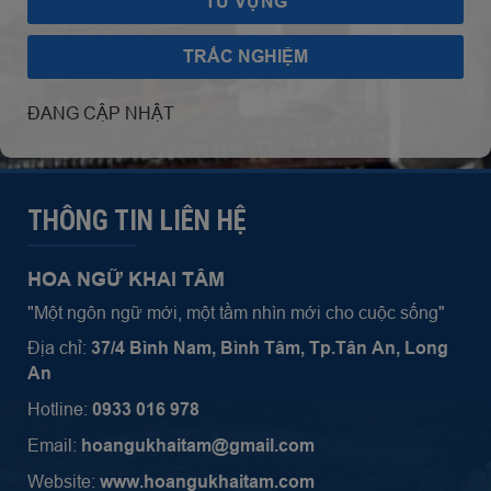
TỪ VỰNG
TRẮC NGHIỆM
ĐANG CẬP NHẬT
THÔNG TIN LIÊN HỆ
HOA NGỮ KHAI TÂM
"Một ngôn ngữ mới, một tầm nhìn mới cho cuộc sống"
Địa chỉ:
37/4 Bình Nam, Bình Tâm, Tp.
Tân An, Long
An
Hotline:
0933 016 978
Email:
hoangukhaitam@gmail.com
Website:
www.hoangukhaitam.com