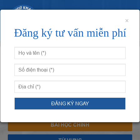
×
Đăng ký tư vấn miễn phí
Trang chủ
Giáo trình Hán ngữ 3
Bài 10: 会议厅的门开
着呢– Cửa phòng họp vẫn đang mở
BÀI 10: 会议厅的门开着呢– CỬA
PHÒNG HỌP VẪN ĐANG MỞ
BÀI HỌC CHÍNH